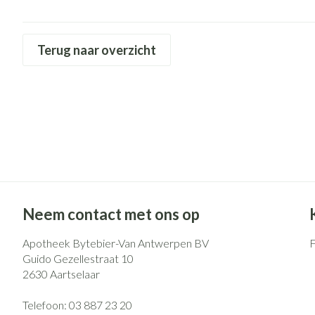
Eelt
Zuurstof
Eksteroog - likd
Ademhalingsst
Terug naar overzicht
Toon meer
Spieren en gew
Specifiek voor
Naalden en spu
Lichaamsverzorg
Spuiten
Infecties
Deodorant
Oplossing voor i
Gezichtsverzorg
Naalden
Luizen
Naalden voor ins
Neem contact met ons op
pennaalden
Apotheek Bytebier-Van Antwerpen BV
Toon meer
Diagnostica
Guido Gezellestraat 10
2630
Aartselaar
Haar
Telefoon:
03 887 23 20