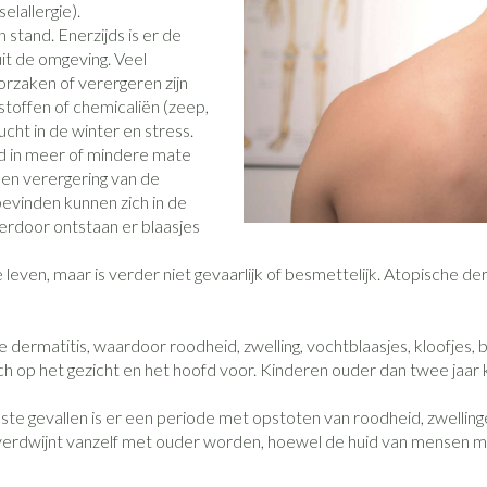
elallergie).
stand. Enerzijds is er de
+ categorie
 uit de omgeving. Veel
Wondzorg
Ogen
EHBO
Neus
ie
ven
Homeopathie
Spieren en gewrichten
Gemoed en 
rzaken of verergeren zijn
Neus
Ogen
eskunde categorie
rstoffen of chemicaliën (zeep,
desinfecteren
Vilt
Ooginfecties
Podologie
Tabletten
cht in de winter en stress.
Spray
Oogspoeling
Handschoenen
Anti allergische en anti
Cold - Hot th
Neussprays 
Oren
Ogen
jd in meer of mindere mate
n EHBO categorie
denborstels
inflammatoire middelen
Oogdruppel
warm/koud
een verergering van de
antiviraal
Wondhelend
bevinden kunnen zich in de
os
Ontzwellende middelen
Creme - gel
Verbanddoz
secten categorie
Brandwonden
pluimen
Accessoires
erdoor ontstaan er blaasjes
Glaucoom
Droge ogen
Medische hu
Toon meer
 leven, maar is verder niet gevaarlijk of besmettelijk. Atopische der
elen categorie
Toon meer
Toon meer
rmatitis, waardoor roodheid, zwelling, vochtblaasjes, kloofjes, bul
 op het gezicht en het hoofd voor. Kinderen ouder dan twee jaar k
en
e en
Nagels
Diabetes
Hart- en bloedvaten
Zonnebesc
Stoma
Bloedverdun
stolling
elt en kloven
Nagellak
Bloedglucosemeter
Aftersun
Stomazakjes
te gevallen is er een periode met opstoten van roodheid, zwelling
en
verdwijnt vanzelf met ouder worden, hoewel de huid van mensen me
pray
Kalk- en schimmelnagels
Teststrips en naalden
Lippen
Stomaplaatj
ires