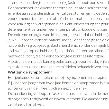
later ook een allergische aandoening (astma, hooikoorts, voeds
Vitaliteit 50+
Een samenspel van diverse factoren houdt atopisch eczeem in 
Toon submenu voor Vitaliteit 50
erfelijke aanleg, anderzijds zijn er talloze stoffen en invloeden
Thuiszorg
Huid
Plantaardige ol
Nagels en hoe
Natuur geneeskunde
voorkomende factoren die atopische dermatitis kunnen veroo
Mond
Toon submenu voor Natuur gene
voedselallergieën, allergenen in de lucht, blootstelling aan geu
Batterijen
Ontsmetten en 
detergenten), veranderingen in temperatuur, koude of droge lu
Droge mond
Thuiszorg en EHBO
Toebehoren
Schimmels
Spijsvertering
De extreme droogte van de huid zorgt ervoor dat de huid alti
Toon submenu voor Thuiszorg e
Elektrische tan
jeukt. Hierdoor krabt de patiënt, met huidbeschadigingen en 
Steriel materiaal
Koortsblaasjes - 
Dieren en insecten
huidontsteking tot gevolg. Bacteriën die zich onder de nagels 
Interdentaal - fl
Toon submenu voor Dieren en in
Jeuk
Vacht, huid of 
krabwondjes op de huid vestigen en infecties veroorzaken. Hi
Kunstgebit
met wondvocht, die na verloop tot gele korstjes uitdrogen.
Geneesmiddelen
Atopische dermatitis kan erg belastend zijn voor het dagelijkse
Toon submenu voor Geneesmidd
Toon meer
symptomen kunnen met geneesmiddelen behandeld worden.
Wat zijn de symptomen?
Een jeukende en ontstoken huid zijn symptomen van atopische de
Bij kinderen jonger dan twee jaar komen de symptomen typisch
Voeten en ben
Aerosoltherapi
Zware benen
zuurstof
achterkant van de knieën, polsen, gezicht en nek.
Droge voeten, e
Tabletten
De aandoening verloopt in fases met ups en downs. In de mees
Aerosol toestell
droog en schilferig wordt en kloven vertoont. De aandoening 
Blaren
Creme, gel en s
geïrriteerd kan blijven.
Aerosol accesso