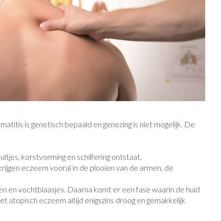
Toon meer
Diagnosetesten en
Mond en keel
stress
Vlooien en teken
meetapparatuur
Oren
Zuigtabletten
Alcoholtest
Oordopjes
erapie -
en -druppels
Spray - oplossing
Mond, muil of snavel
Bloeddrukmeter
s
Oorreiniging
Cholesteroltest
en
Oordruppels
Hartslagmeter
lpmiddelen
matitis is genetisch bepaald en genezing is niet mogelijk. De
Toon meer
tjes, korstvorming en schilfering ontstaat.
rijgen eczeem vooral in de plooien van de armen, de
herming
ning en -
Hygiëne
Ergonomie
Aambeien
Bad en douche
Ademhaling en zuurstof
en en vochtblaasjes. Daarna komt er een fase waarin de huid
t atopisch eczeem altijd enigszins droog en gemakkelijk
e
Badkamer