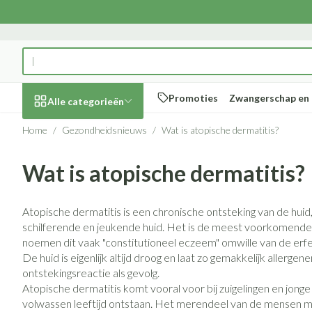
Ga naar de inhoud
Product, merk, categorie...
Promoties
Zwangerschap en 
Alle categorieën
Home
/
Gezondheidsnieuws
/
Wat is atopische dermatitis?
Promoties
Wat is atopische dermatitis?
Schoonheid,
Haar en Hoofd
Afslanken
Zwangerschap
Geheugen
Aromatherapi
Lenzen en brill
Insecten
Maag darm ste
verzorging en hygiëne
Toon submenu voor Schoonheid, 
Kammen - ontw
Maaltijdvervang
Zwangerschapsli
Verstuiver
Lensproducten
Verzorging inse
Maagzuur
Atopische dermatitis is een chronische ontsteking van de hui
Dieet, voeding en
Seksualiteit
Beschadigd haar
Eetlustremmer
Borstvoeding
Essentiële oliën
Brillen
Anti insecten
Lever, galblaas 
schilferende en jeukende huid. Het is de meest voorkomend
vitamines
hoofdirritatie
Toon submenu voor Dieet, voedin
noemen dit vaak "constitutioneel eczeem" omwille van de erfel
Platte buik
Lichaamsverzorg
Complex - combi
Teken tang of pi
Braken
De huid is eigenlijk altijd droog en laat zo gemakkelijk allerge
Styling - spray & 
Vetverbranders
Vitamines en s
Laxeermiddelen
Zwangerschap en
Zware benen
ontstekingsreactie als gevolg.
kinderen
Verzorging
Atopische dermatitis komt vooral voor bij zuigelingen en jong
Toon submenu voor Zwangerscha
Toon meer
Toon meer
Toon meer
volwassen leeftijd ontstaan. Het merendeel van de mensen me
Oligo-element
Honden
Toon meer