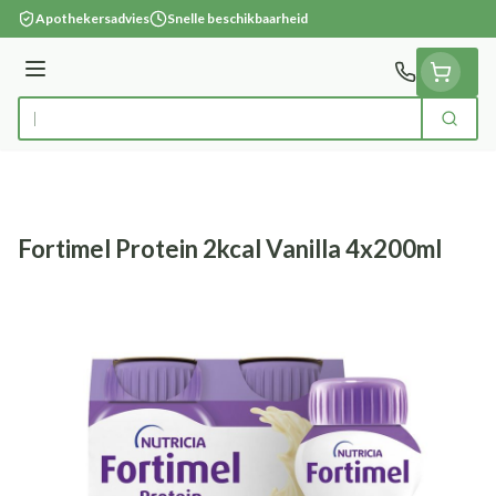
Ga naar de inhoud
Apothekersadvies
Snelle beschikbaarheid
Menu
Zoek
Product, merk, categorie...
Fortimel Protein 2kcal Vanilla 4x200ml