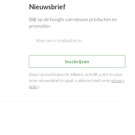
Bed
Nieuwsbrief
g zon
Doorliggen - decubitis
ie
Urinewegen
Blijf op de hoogte van nieuwe producten en
Toon meer
promoties
E-mail adres
id, spanning
Stoppen met roken
 en intieme
n Orthopedie
Gezichtsreiniging -
Instrumenten
sche
ontschminken
Inschrijven
 anticonceptie
Reinigingsmelk, - crème, -olie
Anti tumor middelen
en gel
Door op inschrijven te klikken, schrijft u zich in voor
n
onze nieuwsbrief en gaat u akkoord met onze
privacy
Tonic - lotion
orging
policy
.
Anesthesie
Micellair water
t
Specifiek voor de ogen
ie
Diverse geneesmiddelen
Toon meer