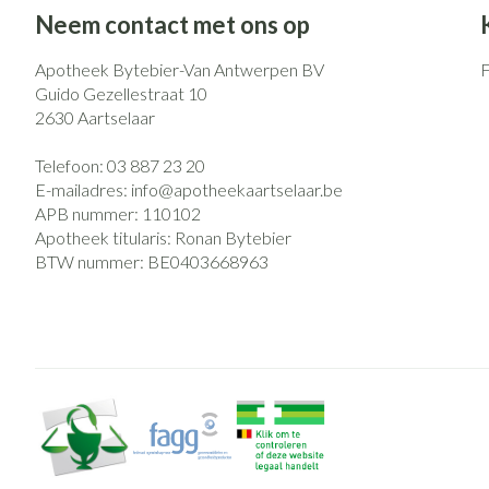
Eelt
Neem contact met ons op
Zuurstof
Eksteroog - likd
Ademhalingsst
Apotheek Bytebier-Van Antwerpen BV
Toon meer
Guido Gezellestraat 10
2630
Aartselaar
Spieren en gew
Telefoon:
03 887 23 20
Specifiek voor
Naalden en spu
E-mailadres:
info@
apotheekaartselaar.be
APB nummer:
110102
Lichaamsverzorg
Spuiten
Infecties
Apotheek titularis:
Ronan Bytebier
Deodorant
Oplossing voor i
BTW nummer:
BE0403668963
Gezichtsverzorg
Naalden
Luizen
Naalden voor ins
pennaalden
Toon meer
Diagnostica
Haar