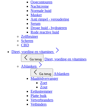
Oogcontouren
Nachtcreme
Normale huid
Masker
Anti rimpel - veroudering
Serum
Droge huid - hydrateren
Rode reactive huid
Zelfbruiner
Scheren
CBD
Dieet, voeding en vitamines
Dieet, voeding en vitamines
Ga terug
Afslanken
Afslanken
Ga terug
Maaltijdvervanger
Zoet
Zout
Eetlustremmer
Platte buik
Vetverbranders
Vetbinders