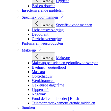
Hygiëne
Ga terug
Bad en douche
Insectenwerende middelen
Specifiek voor mannen
Specifiek voor mannen
Ga terug
Lichaamsverzorging
Deodorant
Gezichtsverzorging
Parfums en geurproducten
Make-up
Make-up
Ga terug
Make-up penselen en gebruiksvoorwerpen
Eyeliner - oogpotlood
Mascara
Oogschaduw
Wenkbrauwen
Gekleurde dagcrème
Lippenstift
Nagellak
Fond de Teint | Poeder | Blush
Teintcorrector - camouflerende middelen
Snurken