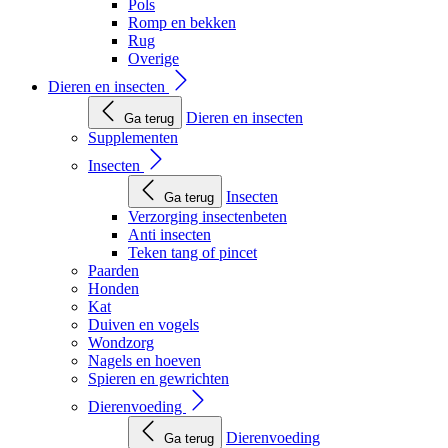
Pols
Romp en bekken
Rug
Overige
Dieren en insecten
Dieren en insecten
Ga terug
Supplementen
Insecten
Insecten
Ga terug
Verzorging insectenbeten
Anti insecten
Teken tang of pincet
Paarden
Honden
Kat
Duiven en vogels
Wondzorg
Nagels en hoeven
Spieren en gewrichten
Dierenvoeding
Dierenvoeding
Ga terug