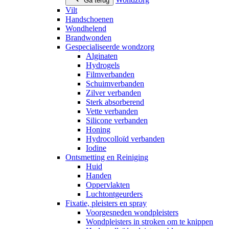
Ga terug
Vilt
Handschoenen
Wondhelend
Brandwonden
Gespecialiseerde wondzorg
Alginaten
Hydrogels
Filmverbanden
Schuimverbanden
Zilver verbanden
Sterk absorberend
Vette verbanden
Silicone verbanden
Honing
Hydrocolloïd verbanden
Iodine
Ontsmetting en Reiniging
Huid
Handen
Oppervlakten
Luchtontgeurders
Fixatie, pleisters en spray
Voorgesneden wondpleisters
Wondpleisters in stroken om te knippen