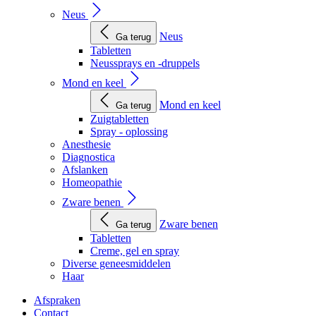
Neus
Neus
Ga terug
Tabletten
Neussprays en -druppels
Mond en keel
Mond en keel
Ga terug
Zuigtabletten
Spray - oplossing
Anesthesie
Diagnostica
Afslanken
Homeopathie
Zware benen
Zware benen
Ga terug
Tabletten
Creme, gel en spray
Diverse geneesmiddelen
Haar
Afspraken
Contact