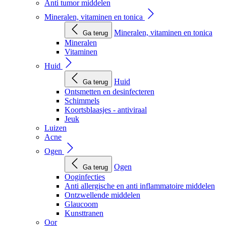
Anti tumor middelen
Mineralen, vitaminen en tonica
Mineralen, vitaminen en tonica
Ga terug
Mineralen
Vitaminen
Huid
Huid
Ga terug
Ontsmetten en desinfecteren
Schimmels
Koortsblaasjes - antiviraal
Jeuk
Luizen
Acne
Ogen
Ogen
Ga terug
Ooginfecties
Anti allergische en anti inflammatoire middelen
Ontzwellende middelen
Glaucoom
Kunsttranen
Oor