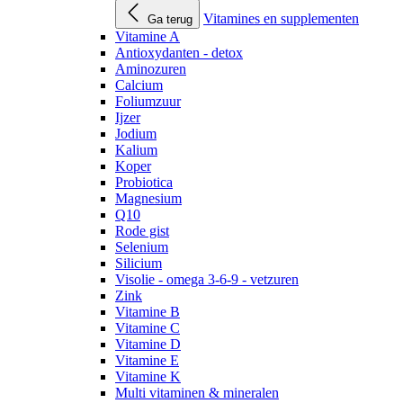
Vitamines en supplementen
Ga terug
Vitamine A
Antioxydanten - detox
Aminozuren
Calcium
Foliumzuur
Ijzer
Jodium
Kalium
Koper
Probiotica
Magnesium
Q10
Rode gist
Selenium
Silicium
Visolie - omega 3-6-9 - vetzuren
Zink
Vitamine B
Vitamine C
Vitamine D
Vitamine E
Vitamine K
Multi vitaminen & mineralen