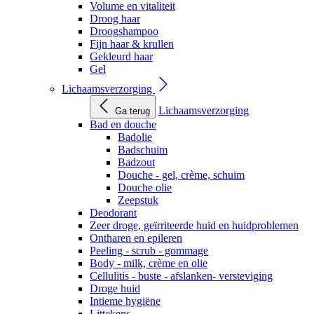
Volume en vitaliteit
Droog haar
Droogshampoo
Fijn haar & krullen
Gekleurd haar
Gel
Lichaamsverzorging
Lichaamsverzorging
Ga terug
Bad en douche
Badolie
Badschuim
Badzout
Douche - gel, crème, schuim
Douche olie
Zeepstuk
Deodorant
Zeer droge, geïrriteerde huid en huidproblemen
Ontharen en epileren
Peeling - scrub - gommage
Body - milk, crème en olie
Cellulitis - buste - afslanken- versteviging
Droge huid
Intieme hygiëne
Littekens