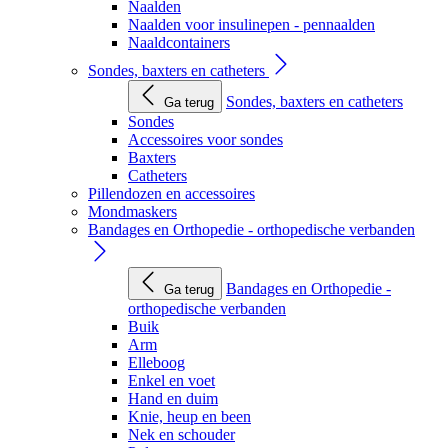
Naalden
Naalden voor insulinepen - pennaalden
Naaldcontainers
Sondes, baxters en catheters
Sondes, baxters en catheters
Ga terug
Sondes
Accessoires voor sondes
Baxters
Catheters
Pillendozen en accessoires
Mondmaskers
Bandages en Orthopedie - orthopedische verbanden
Bandages en Orthopedie -
Ga terug
orthopedische verbanden
Buik
Arm
Elleboog
Enkel en voet
Hand en duim
Knie, heup en been
Nek en schouder