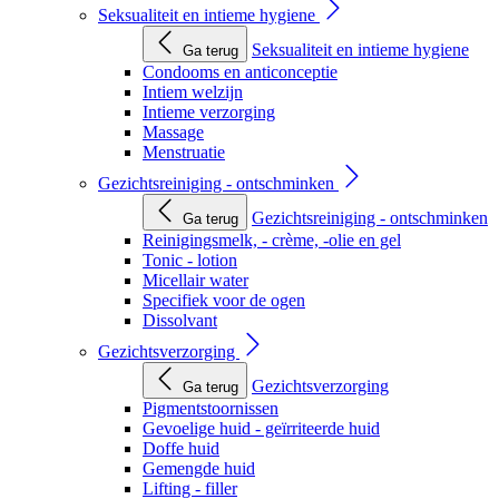
Seksualiteit en intieme hygiene
Seksualiteit en intieme hygiene
Ga terug
Condooms en anticonceptie
Intiem welzijn
Intieme verzorging
Massage
Menstruatie
Gezichtsreiniging - ontschminken
Gezichtsreiniging - ontschminken
Ga terug
Reinigingsmelk, - crème, -olie en gel
Tonic - lotion
Micellair water
Specifiek voor de ogen
Dissolvant
Gezichtsverzorging
Gezichtsverzorging
Ga terug
Pigmentstoornissen
Gevoelige huid - geïrriteerde huid
Doffe huid
Gemengde huid
Lifting - filler