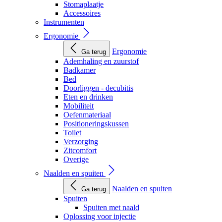
Stomaplaatje
Accessoires
Instrumenten
Ergonomie
Ergonomie
Ga terug
Ademhaling en zuurstof
Badkamer
Bed
Doorliggen - decubitis
Eten en drinken
Mobiliteit
Oefenmateriaal
Positioneringskussen
Toilet
Verzorging
Zitcomfort
Overige
Naalden en spuiten
Naalden en spuiten
Ga terug
Spuiten
Spuiten met naald
Oplossing voor injectie