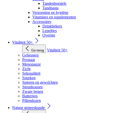
Tandenborstels
Tandpasta
Verzorging en hygiëne
Vitamines en supplementen
Accessoires
Drinkbekers
Lepeltjes
Overige
Vitaliteit 50+
Vitaliteit 50+
Ga terug
Geheugen
Prostaat
Menopauze
Zicht
Seksualiteit
Snurken
Spieren en gewrichten
Steunkousen
Zware benen
Batterijen
Pillendozen
Natuur geneeskunde