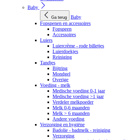
Baby
Baby
Ga terug
Fopspenen en accessoires
Fopspeen
Accessoires
Luiers
Luiercrème - rode billetjes
Luierdoekjes
Reiniging
Tandjes
Bijtring
Mondgel
Overige
Voeding - melk
Medische voeding 0-1 jaar
Medische voeding >1 jaar
Verdeler melkpoeder
Melk 0-6 maanden
Melk > 6 maanden
Andere voeding
Verzorging en hygiëne
Badolie - badmelk - reiniging
Verzorging