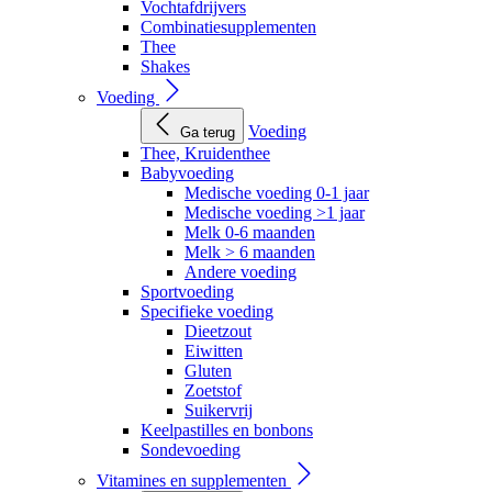
Vochtafdrijvers
Combinatiesupplementen
Thee
Shakes
Voeding
Voeding
Ga terug
Thee, Kruidenthee
Babyvoeding
Medische voeding 0-1 jaar
Medische voeding >1 jaar
Melk 0-6 maanden
Melk > 6 maanden
Andere voeding
Sportvoeding
Specifieke voeding
Dieetzout
Eiwitten
Gluten
Zoetstof
Suikervrij
Keelpastilles en bonbons
Sondevoeding
Vitamines en supplementen