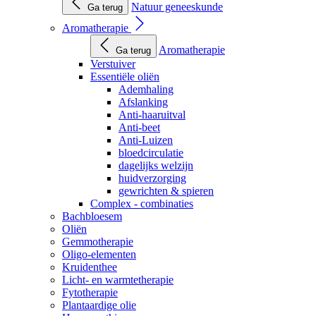
Natuur geneeskunde
Ga terug
Aromatherapie
Aromatherapie
Ga terug
Verstuiver
Essentiële oliën
Ademhaling
Afslanking
Anti-haaruitval
Anti-beet
Anti-Luizen
bloedcirculatie
dagelijks welzijn
huidverzorging
gewrichten & spieren
Complex - combinaties
Bachbloesem
Oliën
Gemmotherapie
Oligo-elementen
Kruidenthee
Licht- en warmtetherapie
Fytotherapie
Plantaardige olie