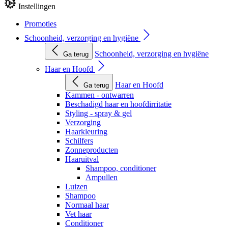
Instellingen
Promoties
Schoonheid, verzorging en hygiëne
Schoonheid, verzorging en hygiëne
Ga terug
Haar en Hoofd
Haar en Hoofd
Ga terug
Kammen - ontwarren
Beschadigd haar en hoofdirritatie
Styling - spray & gel
Verzorging
Haarkleuring
Schilfers
Zonneproducten
Haaruitval
Shampoo, conditioner
Ampullen
Luizen
Shampoo
Normaal haar
Vet haar
Conditioner