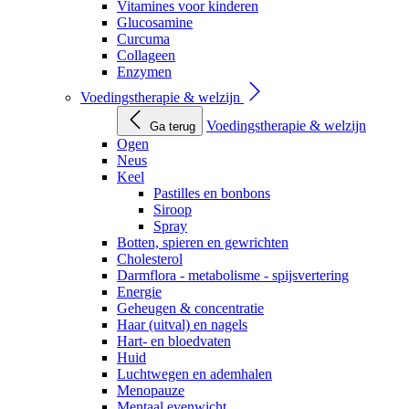
Vitamines voor kinderen
Glucosamine
Curcuma
Collageen
Enzymen
Voedingstherapie & welzijn
Voedingstherapie & welzijn
Ga terug
Ogen
Neus
Keel
Pastilles en bonbons
Siroop
Spray
Botten, spieren en gewrichten
Cholesterol
Darmflora - metabolisme - spijsvertering
Energie
Geheugen & concentratie
Haar (uitval) en nagels
Hart- en bloedvaten
Huid
Luchtwegen en ademhalen
Menopauze
Mentaal evenwicht