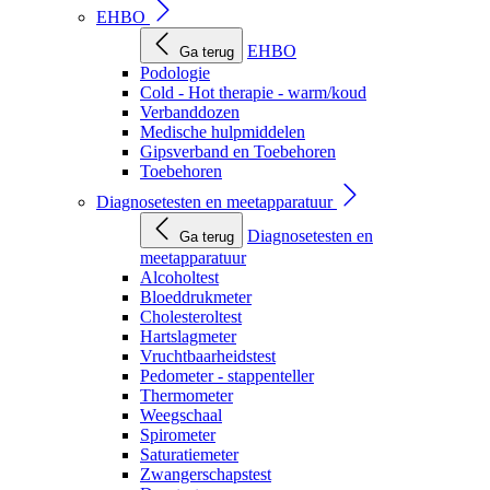
EHBO
EHBO
Ga terug
Podologie
Cold - Hot therapie - warm/koud
Verbanddozen
Medische hulpmiddelen
Gipsverband en Toebehoren
Toebehoren
Diagnosetesten en meetapparatuur
Diagnosetesten en
Ga terug
meetapparatuur
Alcoholtest
Bloeddrukmeter
Cholesteroltest
Hartslagmeter
Vruchtbaarheidstest
Pedometer - stappenteller
Thermometer
Weegschaal
Spirometer
Saturatiemeter
Zwangerschapstest