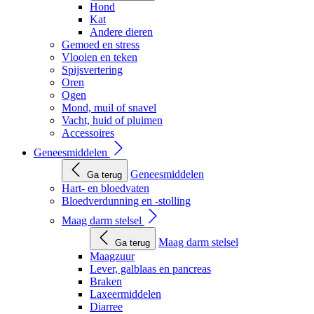
Hond
Kat
Andere dieren
Gemoed en stress
Vlooien en teken
Spijsvertering
Oren
Ogen
Mond, muil of snavel
Vacht, huid of pluimen
Accessoires
Geneesmiddelen
Geneesmiddelen
Ga terug
Hart- en bloedvaten
Bloedverdunning en -stolling
Maag darm stelsel
Maag darm stelsel
Ga terug
Maagzuur
Lever, galblaas en pancreas
Braken
Laxeermiddelen
Diarree