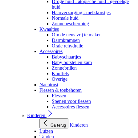
Droge huid - atopische huid - gevoelige
huid
Haarverzorging - melkkorstjes
Normale huid
Zonnebescherming
Kwaaltjes
Om de neus vrij te maken
Darmkrampen
Orale rehydratie
Accessoires
Babyschaartjes
Baby borstel en kam
Zonnebrillen
Knuffels
Overige
Nachtrust
Flessen & toebehoren
Flessen
Spenen voor flessen
Accessoires flessen
Kinderen
Kinderen
Ga terug
Luizen
Tanden