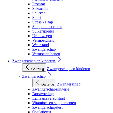
Prostaat
Seksualiteit
Snurken
Sport
Stress - slaap
Stoppen met roken
Suikerspiegel
Urinewegen
Vermoeidheid
Weerstand
Zwangerschap
Vermoeide benen
Zwangerschap en kinderen
Zwangerschap en kinderen
Ga terug
Zwangerschap
Zwangerschap
Ga terug
Zwangerschapslingerie
Borstvoeding
Lichaamsverzorging
Vitamines en supplementen
Zwangerschapstest
Ovulatietest