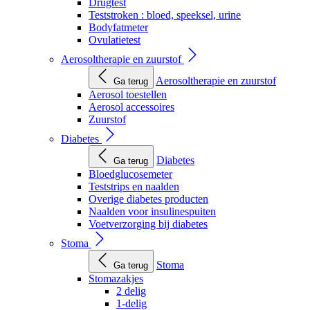
Drugtest
Teststroken : bloed, speeksel, urine
Bodyfatmeter
Ovulatietest
Aerosoltherapie en zuurstof
Aerosoltherapie en zuurstof
Ga terug
Aerosol toestellen
Aerosol accessoires
Zuurstof
Diabetes
Diabetes
Ga terug
Bloedglucosemeter
Teststrips en naalden
Overige diabetes producten
Naalden voor insulinespuiten
Voetverzorging bij diabetes
Stoma
Stoma
Ga terug
Stomazakjes
2 delig
1-delig