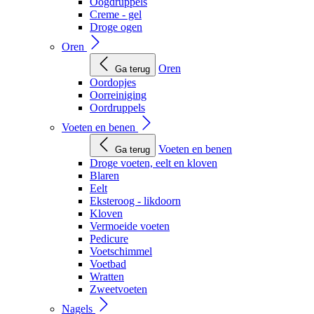
Oogdruppels
Creme - gel
Droge ogen
Oren
Oren
Ga terug
Oordopjes
Oorreiniging
Oordruppels
Voeten en benen
Voeten en benen
Ga terug
Droge voeten, eelt en kloven
Blaren
Eelt
Eksteroog - likdoorn
Kloven
Vermoeide voeten
Pedicure
Voetschimmel
Voetbad
Wratten
Zweetvoeten
Nagels