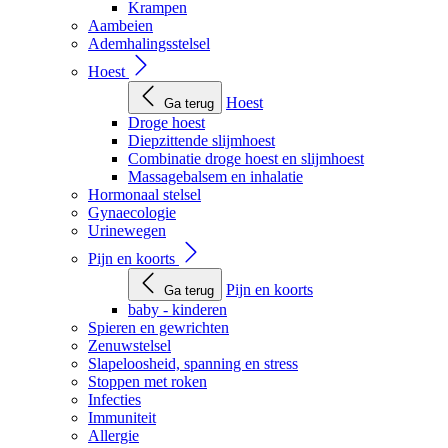
Krampen
Aambeien
Ademhalingsstelsel
Hoest
Hoest
Ga terug
Droge hoest
Diepzittende slijmhoest
Combinatie droge hoest en slijmhoest
Massagebalsem en inhalatie
Hormonaal stelsel
Gynaecologie
Urinewegen
Pijn en koorts
Pijn en koorts
Ga terug
baby - kinderen
Spieren en gewrichten
Zenuwstelsel
Slapeloosheid, spanning en stress
Stoppen met roken
Infecties
Immuniteit
Allergie