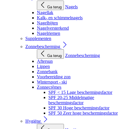
Nagels
Ga terug
Nagellak
Kalk- en schimmelnagels
Nagelbijten
Nagelversterkend
Nagelriemen
Supplementen
Zonnebescherming
Zonnebescherming
Ga terug
Aftersun
Lippen
Zonnebank
Voorbereiding zon
Wintersport - ski
Zonnecrèmes
SPF < 15 Lage beschermingsfactor
SPF 20-25 Middelmatige
beschermingsfactor
SPF 30 Hoge beschermingsfactor
SPF 50 Zeer hoge beschermingsfactor
Hygiëne