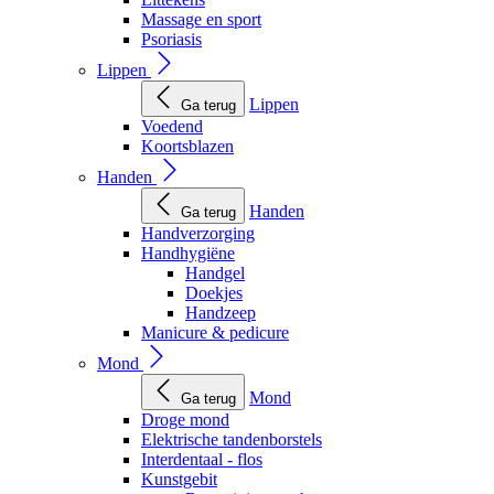
Massage en sport
Psoriasis
Lippen
Lippen
Ga terug
Voedend
Koortsblazen
Handen
Handen
Ga terug
Handverzorging
Handhygiëne
Handgel
Doekjes
Handzeep
Manicure & pedicure
Mond
Mond
Ga terug
Droge mond
Elektrische tandenborstels
Interdentaal - flos
Kunstgebit