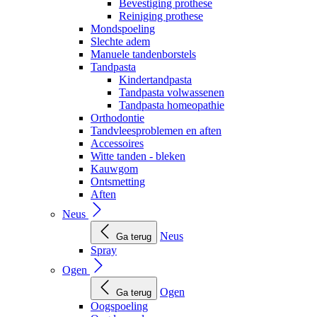
Bevestiging prothese
Reiniging prothese
Mondspoeling
Slechte adem
Manuele tandenborstels
Tandpasta
Kindertandpasta
Tandpasta volwassenen
Tandpasta homeopathie
Orthodontie
Tandvleesproblemen en aften
Accessoires
Witte tanden - bleken
Kauwgom
Ontsmetting
Aften
Neus
Neus
Ga terug
Spray
Ogen
Ogen
Ga terug
Oogspoeling