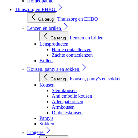
Homeopathie
Thuiszorg en EHBO
Thuiszorg en EHBO
Ga terug
Lenzen en brillen
Lenzen en brillen
Ga terug
Lensproducten
Harde contactlenzen
Zachte contactlenzen
Brillen
Kousen, panty's en sokken
Kousen, panty's en sokken
Ga terug
Kousen
Steunkousen
Anti embolie kousen
Aderspatkousen
Armkousen
Diabeteskousen
Panty's
Sokken
Lingerie