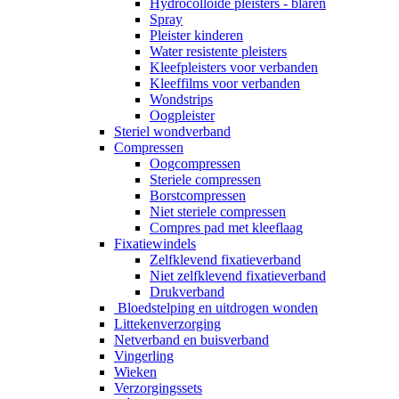
Hydrocolloïde pleisters - blaren
Spray
Pleister kinderen
Water resistente pleisters
Kleefpleisters voor verbanden
Kleeffilms voor verbanden
Wondstrips
Oogpleister
Steriel wondverband
Compressen
Oogcompressen
Steriele compressen
Borstcompressen
Niet steriele compressen
Compres pad met kleeflaag
Fixatiewindels
Zelfklevend fixatieverband
Niet zelfklevend fixatieverband
Drukverband
Bloedstelping en uitdrogen wonden
Littekenverzorging
Netverband en buisverband
Vingerling
Wieken
Verzorgingssets