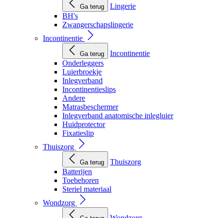
Lingerie
Ga terug
BH's
Zwangerschapslingerie
Incontinentie
Incontinentie
Ga terug
Onderleggers
Luierbroekje
Inlegverband
Incontinentieslips
Andere
Matrasbeschermer
Inlegverband anatomische inlegluier
Huidprotector
Fixatieslip
Thuiszorg
Thuiszorg
Ga terug
Batterijen
Toebehoren
Steriel materiaal
Wondzorg
Wondzorg