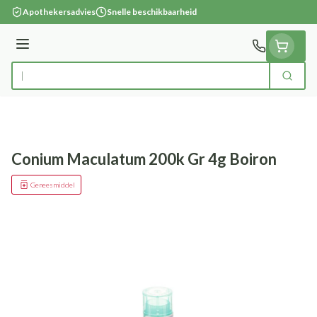
Ga naar de inhoud
Apothekersadvies
Snelle beschikbaarheid
Menu
Zoek
Product, merk, categorie...
Conium Maculatum 200k Gr 4g Boiron
Geneesmiddel