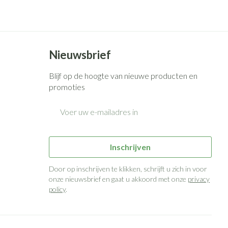
Bed
g zon
Doorliggen - decubitis
ie
Urinewegen
Toon meer
Nieuwsbrief
id, spanning
Stoppen met roken
Blijf op de hoogte van nieuwe producten en
 en intieme
n Orthopedie
Gezichtsreiniging -
Instrumenten
promoties
sche
ontschminken
E-mail adres
 anticonceptie
Reinigingsmelk, - crème, -olie
Anti tumor middelen
en gel
n
Tonic - lotion
orging
Anesthesie
Inschrijven
Micellair water
Door op inschrijven te klikken, schrijft u zich in voor
t
Specifiek voor de ogen
onze nieuwsbrief en gaat u akkoord met onze
privacy
ie
Diverse geneesmiddelen
policy
.
Toon meer