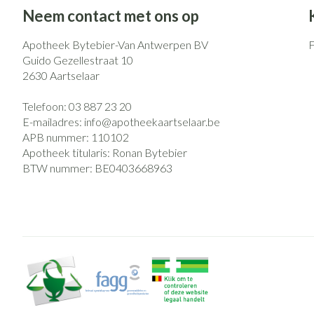
Eelt
Neem contact met ons op
Zuurstof
Eksteroog - likd
Ademhalingsst
Apotheek Bytebier-Van Antwerpen BV
Toon meer
Guido Gezellestraat 10
2630
Aartselaar
Spieren en gew
Telefoon:
03 887 23 20
Specifiek voor
Naalden en spu
E-mailadres:
info@
apotheekaartselaar.be
APB nummer:
110102
Lichaamsverzorg
Spuiten
Infecties
Apotheek titularis:
Ronan Bytebier
Deodorant
Oplossing voor i
BTW nummer:
BE0403668963
Gezichtsverzorg
Naalden
Luizen
Naalden voor ins
pennaalden
Toon meer
Diagnostica
Haar