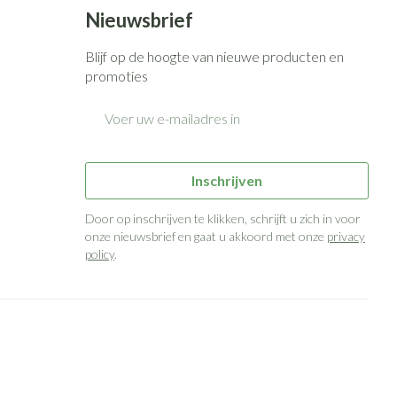
Bed
Nieuwsbrief
g zon
Doorliggen - decubitis
ie
Urinewegen
Blijf op de hoogte van nieuwe producten en
Toon meer
promoties
E-mail adres
id, spanning
Stoppen met roken
 en intieme
n Orthopedie
Gezichtsreiniging -
Instrumenten
sche
ontschminken
Inschrijven
 anticonceptie
Reinigingsmelk, - crème, -olie
Anti tumor middelen
en gel
Door op inschrijven te klikken, schrijft u zich in voor
n
onze nieuwsbrief en gaat u akkoord met onze
privacy
Tonic - lotion
orging
policy
.
Anesthesie
Micellair water
t
Specifiek voor de ogen
ie
Diverse geneesmiddelen
Toon meer