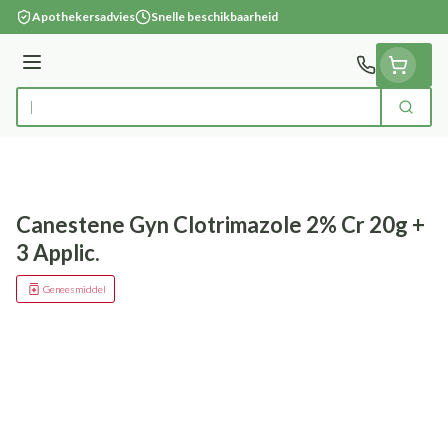
Ga naar de inhoud
Apothekersadvies
Snelle beschikbaarheid
Menu
Zoek
Product, merk, categorie...
Canestene Gyn Clotrimazole 2% Cr 20g +
3 Applic.
Geneesmiddel