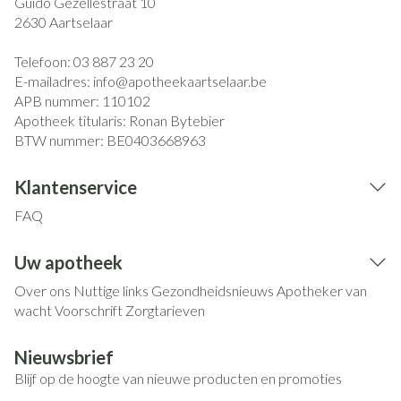
Guido Gezellestraat 10
2630
Aartselaar
Telefoon:
03 887 23 20
E-mailadres:
info@
apotheekaartselaar.be
APB nummer:
110102
Apotheek titularis:
Ronan Bytebier
BTW nummer:
BE0403668963
Klantenservice
FAQ
Uw apotheek
Over ons
Nuttige links
Gezondheidsnieuws
Apotheker van
wacht
Voorschrift
Zorgtarieven
Nieuwsbrief
Blijf op de hoogte van nieuwe producten en promoties