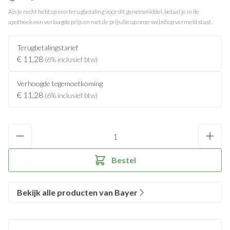
Als je recht hebt op een terugbetaling voor dit geneesmiddel, betaal je in de
apotheek een verlaagde prijs en niet de prijs die op onze webshop vermeld staat.
Terugbetalingstarief
€ 11,28
(6% inclusief btw)
Verhoogde tegemoetkoming
€ 11,28
(6% inclusief btw)
Aantal
Bestel
Bekijk alle producten van Bayer