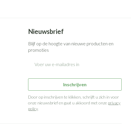
Bed
g zon
Doorliggen - decubitis
ie
Urinewegen
Toon meer
Nieuwsbrief
id, spanning
Stoppen met roken
Blijf op de hoogte van nieuwe producten en
 en intieme
n Orthopedie
Gezichtsreiniging -
Instrumenten
promoties
sche
ontschminken
E-mail adres
 anticonceptie
Reinigingsmelk, - crème, -olie
Anti tumor middelen
en gel
n
Tonic - lotion
orging
Anesthesie
Inschrijven
Micellair water
Door op inschrijven te klikken, schrijft u zich in voor
t
Specifiek voor de ogen
onze nieuwsbrief en gaat u akkoord met onze
privacy
ie
Diverse geneesmiddelen
policy
.
Toon meer