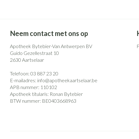
Eelt
Zuurstof
Eksteroog - likd
Ademhalingsst
Toon meer
Neem contact met ons op
Spieren en gew
Apotheek Bytebier-Van Antwerpen BV
Specifiek voor
Naalden en spu
Guido Gezellestraat 10
2630
Aartselaar
Lichaamsverzorg
Spuiten
Infecties
Deodorant
Oplossing voor i
Telefoon:
03 887 23 20
E-mailadres:
info@
apotheekaartselaar.be
Gezichtsverzorg
Naalden
APB nummer:
110102
Luizen
Naalden voor ins
Apotheek titularis:
Ronan Bytebier
pennaalden
BTW nummer:
BE0403668963
Toon meer
Diagnostica
Haar