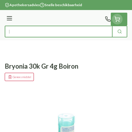
Ga naar de inhoud
Apothekersadvies
Snelle beschikbaarheid
Menu
Zoek
Product, merk, categorie...
Bryonia 30k Gr 4g Boiron
Geneesmiddel