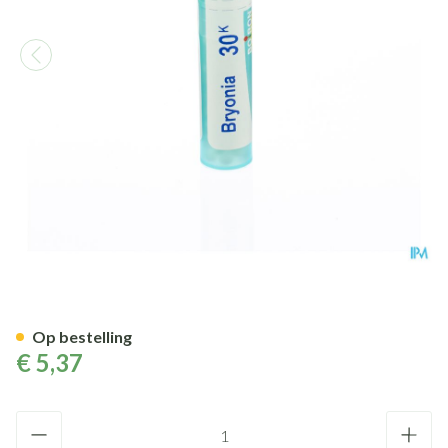
Bryonia 30k Gr 4g Boiron
Op bestelling
€ 5,37
Aantal