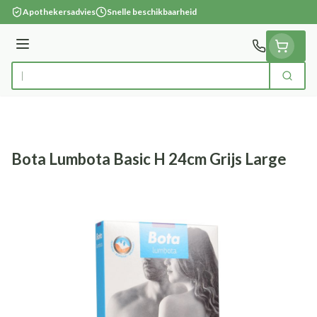
Ga naar de inhoud
Apothekersadvies
Snelle beschikbaarheid
Menu
Zoek
Product, merk, categorie...
Bota Lumbota Basic H 24cm Grijs Large