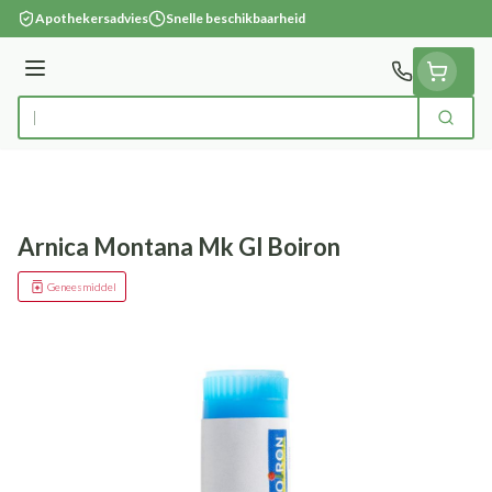
Ga naar de inhoud
Apothekersadvies
Snelle beschikbaarheid
Menu
Zoek
Product, merk, categorie...
Arnica Montana Mk Gl Boiron
Geneesmiddel